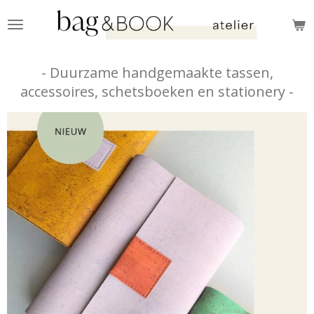
Ga
direct
naar
- Duurzame handgemaakte tassen,
de
accessoires, schetsboeken en stationery -
hoofdinhoud