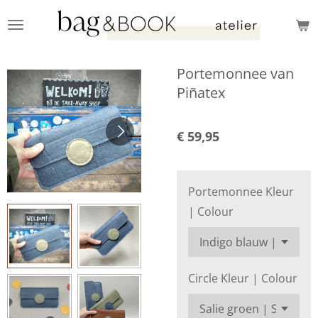
Ga
direct
naar
Portemonnee van
de
Piñatex
hoofdinhoud
€ 59,95
Portemonnee Kleur
| Colour
Circle Kleur | Colour