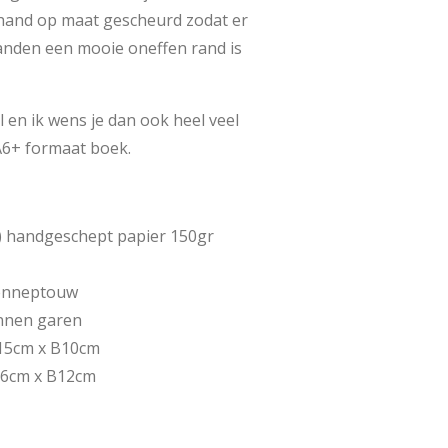
 hand op maat gescheurd zodat er
anden een mooie oneffen rand is
el en ik wens je dan ook heel veel
 A6+ formaat boek.
s) handgeschept papier 150gr
henneptouw
nnen garen
15cm x B10cm
16cm x B12cm