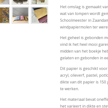
Het omslag is gemaakt van
wat van lompen wordt gem
Schoolmeester in Zaandam
windpapiermolen ter werel
Het geheel is gebonden met
vind ik het heel mooi gare
midden van het boekje heb
gelaten en gebonden in een
Dit papier is geschikt voo
acryl, olieverf, pastel, po
dikte van dit papier is 150
te werken.
Het materiaal bevat oneff
het varieert in dikte en ste