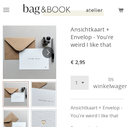
Ga
direct
naar
Ansichtkaart +
de
Envelop - You're
hoofdinhoud
weird I like that
€ 2,95
In
winkelwage
Ansichtkaart + Envelop -
You're weird I like that