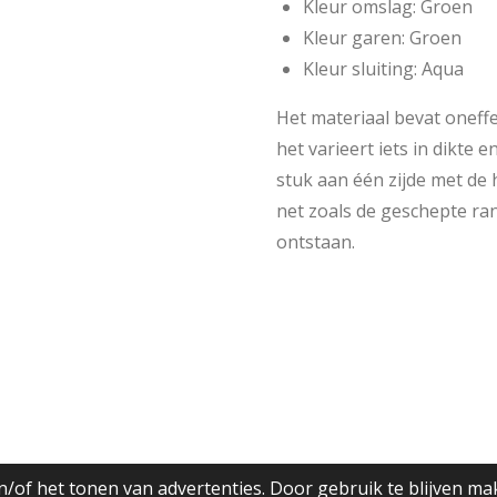
Kleur omslag: Groen
Kleur garen: Groen
Kleur sluiting: Aqua
Het materiaal bevat oneff
het varieert iets in dikte e
stuk aan één zijde met de
net zoals de geschepte ra
ontstaan.
/of het tonen van advertenties. Door gebruik te blijven ma