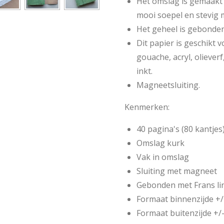
Het omslag is gemaakt 
mooi soepel en stevig m
Het geheel is gebonden 
Dit papier is geschikt 
gouache, acryl, oliever
inkt.
Magneetsluiting.
Kenmerken:
40 pagina's (80 kantje
Omslag kurk
Vak in omslag
Sluiting met magneet
Gebonden met Frans li
Formaat binnenzijde +
Formaat buitenzijde +/