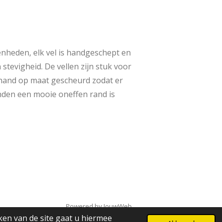
enheden, elk vel is handgeschept en
n stevigheid. De vellen zijn stuk voor
 hand op maat gescheurd zodat er
nden een mooie oneffen rand is
Powered by
JouwWeb
ken van de site gaat u hiermee