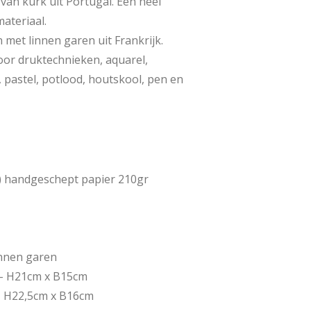
van kurk uit Portugal. Een heel
ateriaal.
met linnen garen uit Frankrijk.
voor druktechnieken, aquarel,
f, pastel, potlood, houtskool, pen en
s) handgeschept papier 210gr
nnen garen
/- H21cm x B15cm
- H22,5cm x B16cm